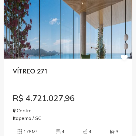
VÍTREO 271
R$ 4.721.027,96
Centro
Itapema / SC
178M²
4
4
3