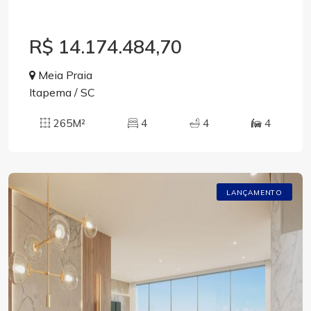
R$ 14.174.484,70
Meia Praia
Itapema / SC
265M²
4
4
4
LANÇAMENTO