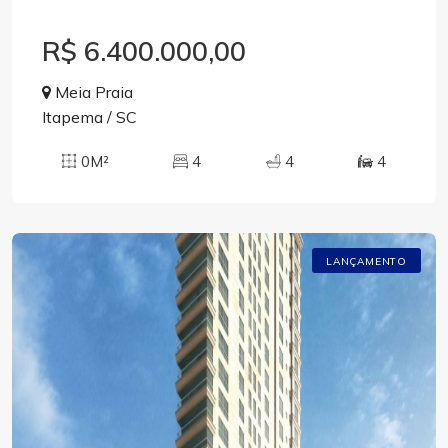
R$ 6.400.000,00
Meia Praia
Itapema / SC
0M²
4
4
4
LANÇAMENTO