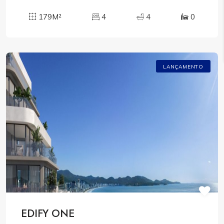
179M²
4
4
0
LANÇAMENTO
EDIFY ONE