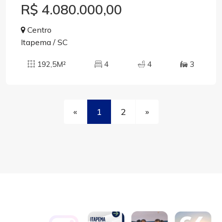
R$ 4.080.000,00
Centro
Itapema / SC
192,5M²
4
4
3
«
1
2
»