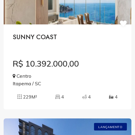
SUNNY COAST
R$ 10.392.000,00
Centro
Itapema / SC
229M²
4
4
4
LANÇAMENTO