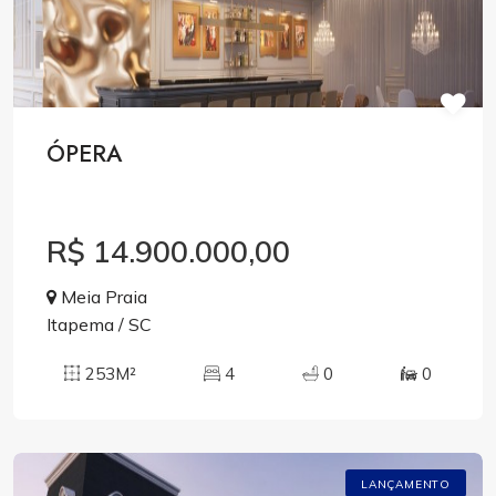
ÓPERA
R$ 14.900.000,00
Meia Praia
Itapema / SC
253M²
4
0
0
LANÇAMENTO