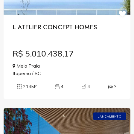
L ATELIER CONCEPT HOMES
R$ 5.010.438,17
Meia Praia
Itapema / SC
214M²
4
4
3
LANÇAMENTO