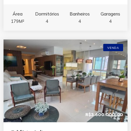
Área
Dormitórios
Banheiros
Garagens
179M²
4
4
4
VENDA
R$3.600.000,00