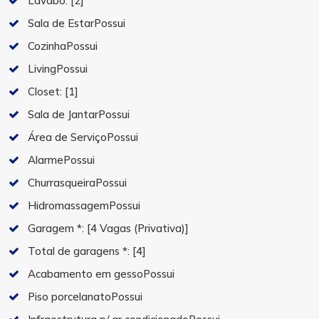
Lavabo:
[2]
Sala de EstarPossui
CozinhaPossui
LivingPossui
Closet:
[1]
Sala de JantarPossui
Área de ServiçoPossui
AlarmePossui
ChurrasqueiraPossui
HidromassagemPossui
Garagem *:
[4 Vagas (Privativa)]
Total de garagens *:
[4]
Acabamento em gessoPossui
Piso porcelanatoPossui