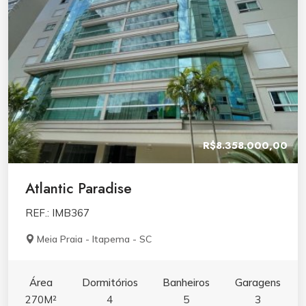
R$8.358.000,00
Atlantic Paradise
REF.: IMB367
Meia Praia - Itapema - SC
Área
Dormitórios
Banheiros
Garagens
270M²
4
5
3