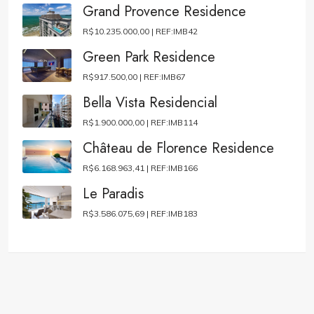
Grand Provence Residence
R$10.235.000,00 |
REF:IMB42
Green Park Residence
R$917.500,00 |
REF:IMB67
Bella Vista Residencial
R$1.900.000,00 |
REF:IMB114
Château de Florence Residence
R$6.168.963,41 |
REF:IMB166
Le Paradis
R$3.586.075,69 |
REF:IMB183