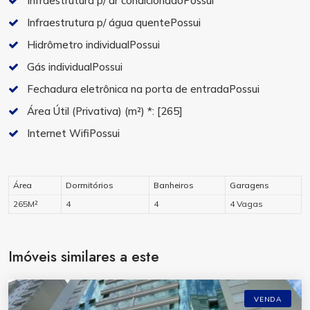
Infraestrutura p/ ar condicionadoPossui
Infraestrutura p/ água quentePossui
Hidrômetro individualPossui
Gás individualPossui
Fechadura eletrônica na porta de entradaPossui
Área Útil (Privativa) (m²) *:
[265]
Internet WifiPossui
Área
Dormitórios
Banheiros
Garagens
265M²
4
4
4 Vagas
Imóveis similares a este
VENDA