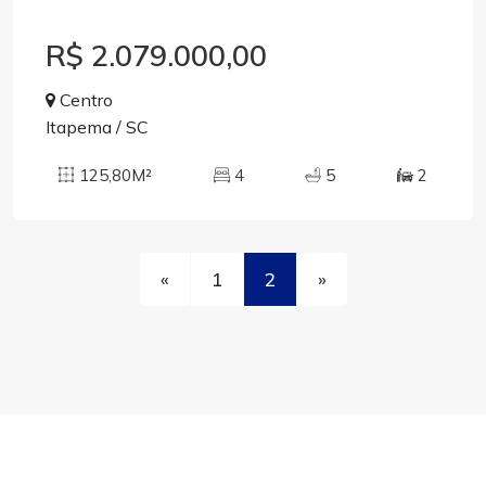
R$ 2.079.000,00
Centro
Itapema / SC
125,80M²
4
5
2
«
1
2
»