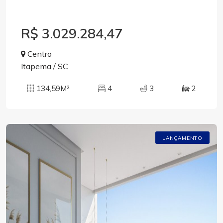
R$ 3.029.284,47
Centro
Itapema / SC
134,59M²
4
3
2
LANÇAMENTO