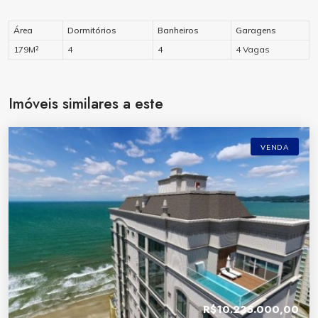
Área
Dormitórios
Banheiros
Garagens
179M²
4
4
4 Vagas
Imóveis similares a este
VENDA
R$10.235.000,00