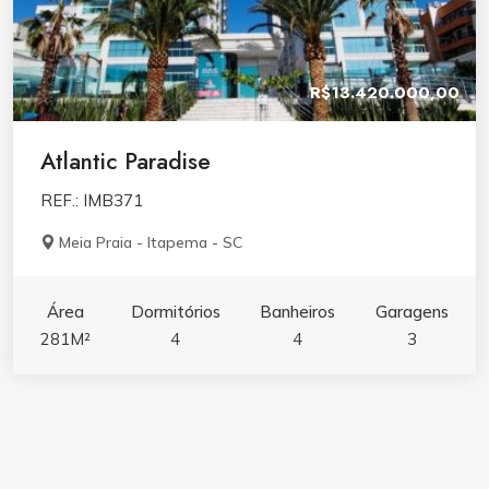
R$13.420.000,00
Atlantic Paradise
REF.: IMB371
Meia Praia - Itapema - SC
Área
Dormitórios
Banheiros
Garagens
281M²
4
4
3