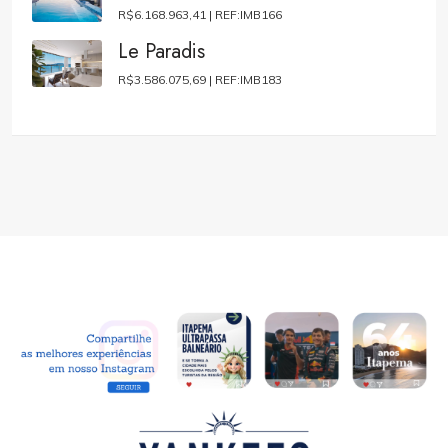
R$6.168.963,41 |
REF:IMB166
Le Paradis
R$3.586.075,69 |
REF:IMB183