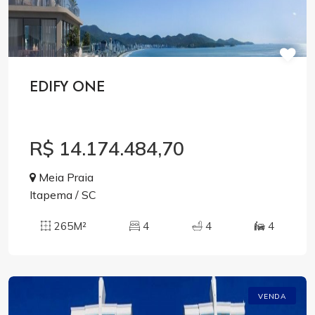
EDIFY ONE
R$ 14.174.484,70
Meia Praia
Itapema / SC
265M²
4
4
4
VENDA