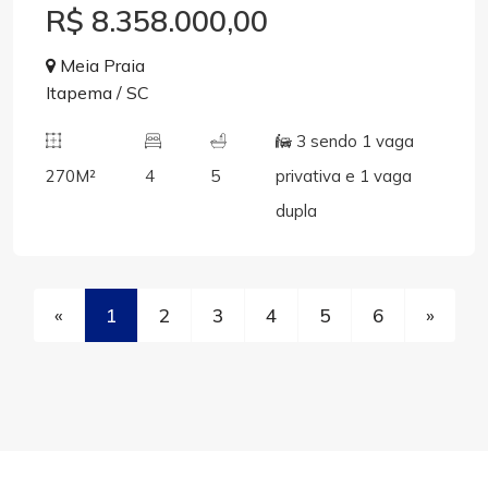
R$ 8.358.000,00
Meia Praia
Itapema / SC
3 sendo 1 vaga
270M²
4
5
privativa e 1 vaga
dupla
«
1
2
3
4
5
6
»