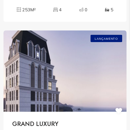
253M²
4
0
5
LANÇAMENTO
GRAND LUXURY