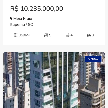
R$ 10.235.000,00
Meia Praia
Itapema / SC
359M²
5
4
3
VENDA