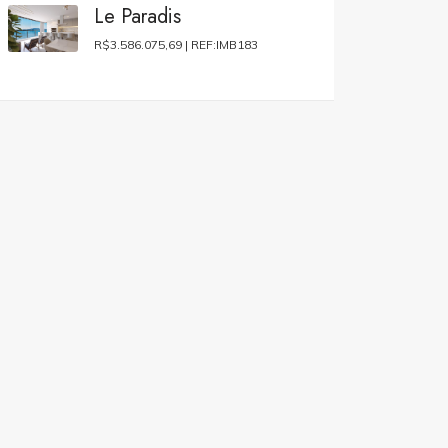
Le Paradis
R$3.586.075,69 |
REF:IMB183