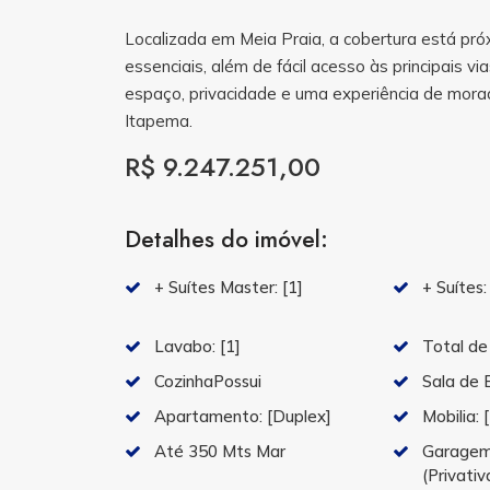
Localizada em Meia Praia, a cobertura está pró
essenciais, além de fácil acesso às principais 
espaço, privacidade e uma experiência de mora
Itapema.
R$ 9.247.251,00
Detalhes do imóvel:
+ Suítes Master:
[1]
+ Suítes
Lavabo:
[1]
Total de
CozinhaPossui
Sala de 
Apartamento:
[Duplex]
Mobilia:
Até 350 Mts Mar
Garagem
(Privativ