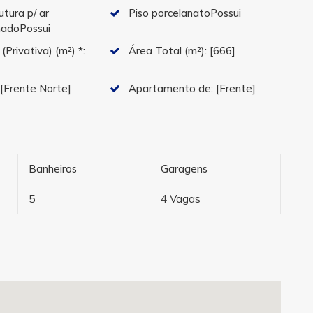
utura p/ ar
Piso porcelanatoPossui
nadoPossui
 (Privativa) (m²) *:
Área Total (m²):
[666]
:
[Frente Norte]
Apartamento de:
[Frente]
Banheiros
Garagens
5
4 Vagas