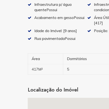
Infraestrutura p/ água
Infraestr
quentePossui
condicio
Acabamento em gessoPossui
Área Útil
[417]
Idade do Imóvel:
[9 anos]
Posição
Rua pavimentadaPossui
Área
Dormitórios
417M²
5
Localização do Imóvel