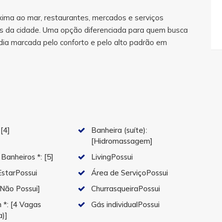
xima ao mar, restaurantes, mercados e serviços
vias da cidade. Uma opção diferenciada para quem busca
dia marcada pelo conforto e pelo alto padrão em
:
[4]
Banheira (suíte):
[Hidromassagem]
 Banheiros *:
[5]
LivingPossui
EstarPossui
Área de ServiçoPossui
[Não Possui]
ChurrasqueiraPossui
 *:
[4 Vagas
Gás individualPossui
a)]