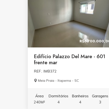
R$6.700.000,0
Edifício Palazzo Del Mare - 601
frente mar
REF.: IMB372
Meia Praia - Itapema - SC
Área
Dormitórios
Banheiros
Garagens
240M²
4
4
3