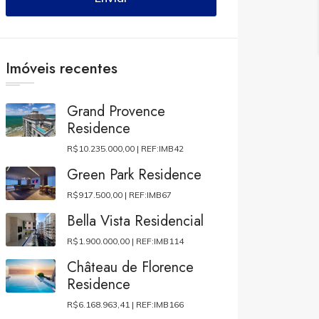
Imóveis recentes
Grand Provence
Residence
R$10.235.000,00 |
REF:IMB42
Green Park Residence
R$917.500,00 |
REF:IMB67
Bella Vista Residencial
R$1.900.000,00 |
REF:IMB114
Château de Florence
Residence
R$6.168.963,41 |
REF:IMB166