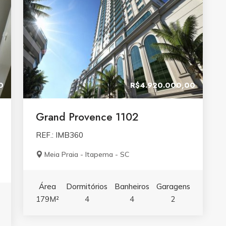
0
R$4.920.000,00
Grand Provence 1102
REF.: IMB360
Meia Praia - Itapema - SC
Área
Dormitórios
Banheiros
Garagens
179M²
4
4
2