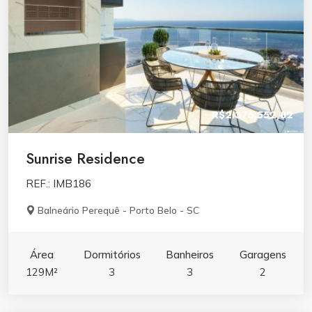
R$2.375.552,82
Sunrise Residence
REF.: IMB186
Balneário Perequê - Porto Belo - SC
Área
Dormitórios
Banheiros
Garagens
129M²
3
3
2