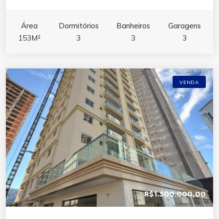
Área
Dormitórios
Banheiros
Garagens
153M²
3
3
3
VENDA
R$1.500.000,00