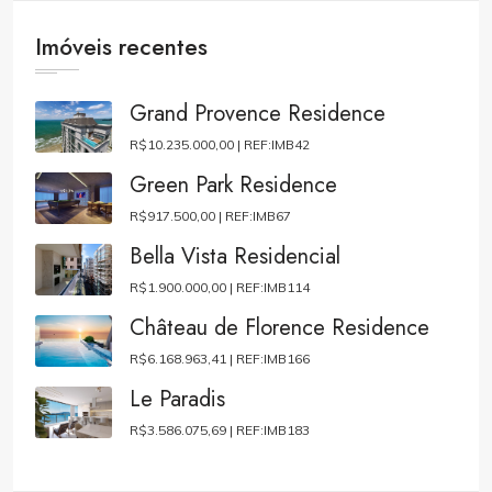
Imóveis recentes
Grand Provence Residence
R$10.235.000,00 |
REF:IMB42
Green Park Residence
R$917.500,00 |
REF:IMB67
Bella Vista Residencial
R$1.900.000,00 |
REF:IMB114
Château de Florence Residence
R$6.168.963,41 |
REF:IMB166
Le Paradis
R$3.586.075,69 |
REF:IMB183