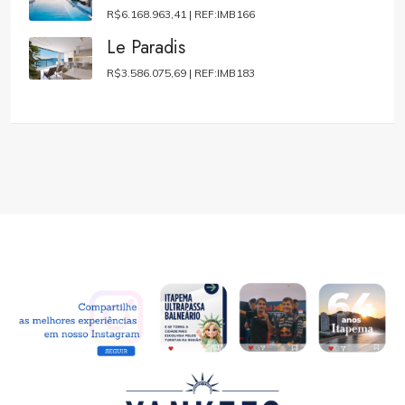
R$6.168.963,41 |
REF:IMB166
Le Paradis
R$3.586.075,69 |
REF:IMB183