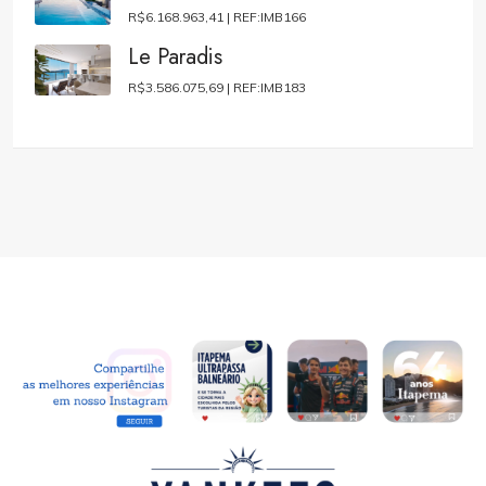
R$6.168.963,41 |
REF:IMB166
Le Paradis
R$3.586.075,69 |
REF:IMB183