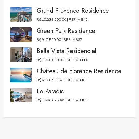
Grand Provence Residence
R$10.235.000,00 |
REF:IMB42
Green Park Residence
R$917.500,00 |
REF:IMB67
Bella Vista Residencial
R$1.900.000,00 |
REF:IMB114
Château de Florence Residence
R$6.168.963,41 |
REF:IMB166
Le Paradis
R$3.586.075,69 |
REF:IMB183