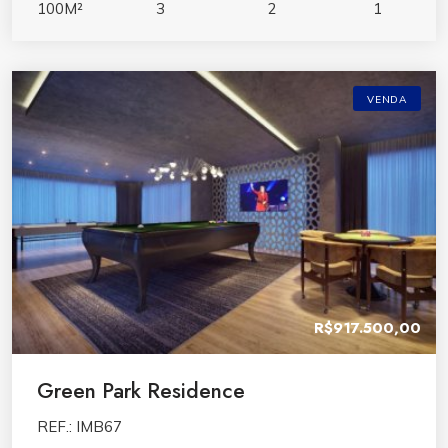
100M²
3
2
1
VENDA
R$917.500,00
Green Park Residence
REF.: IMB67